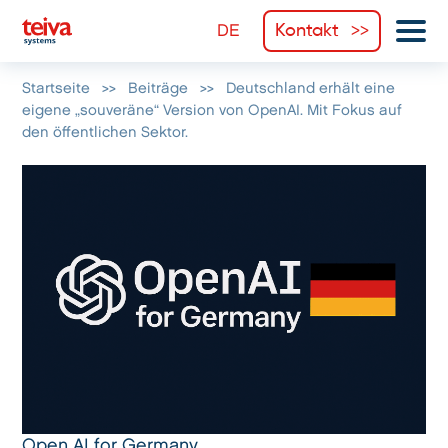
Kontakt
Startseite
>>
Beiträge
>>
Deutschland erhält eine
eigene „souveräne“ Version von OpenAI. Mit Fokus auf
den öffentlichen Sektor.
Open AI for Germany